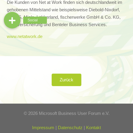
Die Kunden von Net at Work finden sich deutschlandweit im
gehobenen Mittelstand wie beispielsweise Diebold-Nixdorf,
CLAAS, Miele, Lekkerland, fischerwerke GmbH & Co. KG,
LVM Versicherung und Benteler Business Services.
www.netatwork.de
Zurück
©
2026 Microsoft Business User Forum e.V.
Impressum
|
Datenschutz
|
Kontakt